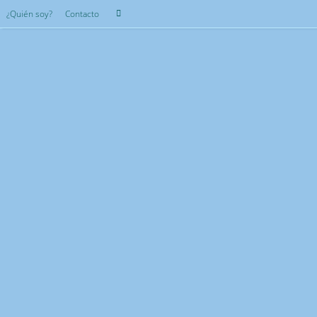
Saltar
Búsqueda
¿Quién soy?
Contacto
Buscar
al
para:
contenido