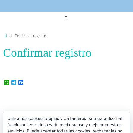
Inicio
Confirmar registro
Confirmar registro
W
T
F
h
e
a
a
l
c
t
e
e
s
g
b
A
r
o
p
a
o
p
m
k
Utilizamos cookies propias y de terceros para garantizar el
funcionamiento de la web, medir su uso y mejorar nuestros
servicios. Puede aceptar todas las cookies, rechazar las no