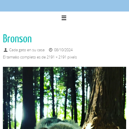
Bronson
Cada gato en su casa
08/10/2024
El tamaño completo es de
2191 × 2191
pixels