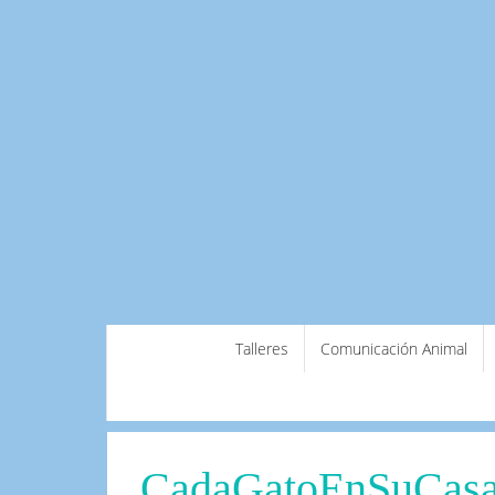
Saltar
Talleres
Comunicación Animal
al
contenido
CadaGatoEnSuCasa