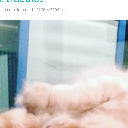
maño completo es de
2296 × 2296
pixels