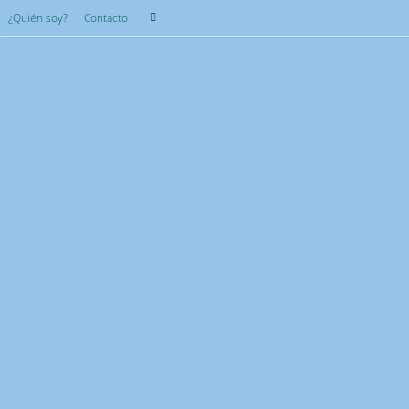
Saltar
Búsqueda
¿Quién soy?
Contacto
Buscar
al
para:
contenido