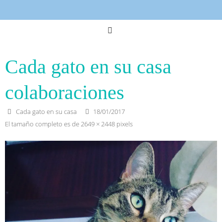
Cada gato en su casa
colaboraciones
Cada gato en su casa
18/01/2017
El tamaño completo es de
2649 × 2448
pixels