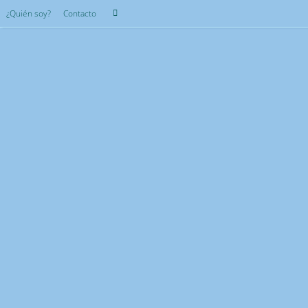
Saltar
Búsqueda
¿Quién soy?
Contacto
Buscar
al
para:
contenido