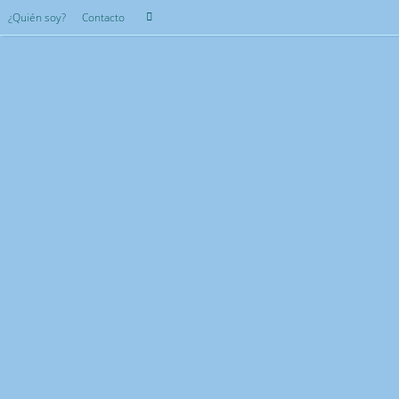
Saltar
Búsqueda
¿Quién soy?
Contacto
Buscar
al
para:
contenido