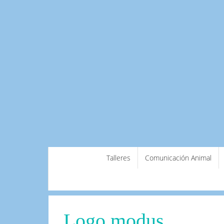
Saltar
Talleres
Comunicación Animal
al
contenido
Logo modus