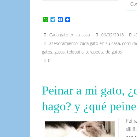
Con
W
T
F
h
e
a
a
l
c
t
e
e
Cada gato en su casa
06/02/2018
¿
s
g
b
asesoramiento
,
cada gato en su casa
,
comunic
A
r
o
p
a
o
gatos
,
gatos
,
telepatía
,
terapeuta de gatos
p
m
k
0
Peinar a mi gato, 
hago? y ¿qué peines
Peina
síiii