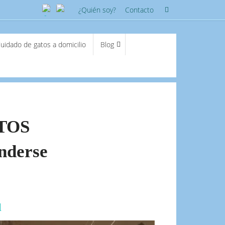
Búsqueda
¿Quién soy?
Contacto
Buscar
para:
uidado de gatos a domicilio
Blog
TOS
nderse
l