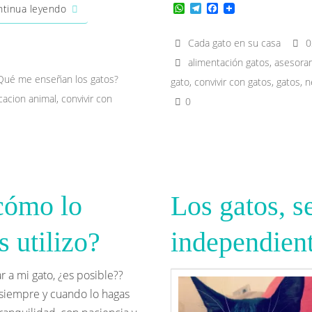
W
T
F
tinua leyendo
h
e
a
a
l
c
t
e
e
Cada gato en su casa
0
s
g
b
alimentación gatos
,
asesora
A
r
o
p
a
o
Qué me enseñan los gatos?
gato
,
convivir con gatos
,
gatos
,
n
p
m
k
acion animal
,
convivir con
0
¿cómo lo
Los gatos, se
 utilizo?
independien
r a mi gato, ¿es posible??
!! siempre y cuando lo hagas