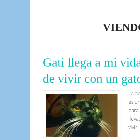
(más info)
VIEND
Gati llega a mi vida
de vivir con un gat
La de
es un
para
lleva
vivir