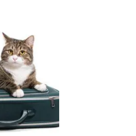
Tu gato disfrutará de tus vacacione
El Cuidado...