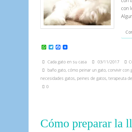
con t
con 
Algun
Con
W
T
F
h
e
a
a
l
c
t
e
e
Cada gato en su casa
03/11/2017
C
s
g
b
baño gato
,
cómo peinar un gato
,
convivir con 
A
r
o
p
a
o
necesidades gatos
,
peines de gatos
,
terapeuta de
p
m
k
0
Cómo preparar la l