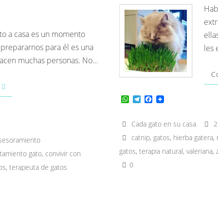
Hab
ext
ato a casa es un momento
ella
prepararnos para él es una
les
acen muchas personas. No…
C
W
T
F
h
e
a
a
l
c
t
e
e
Cada gato en su casa
2
s
g
b
catnip
,
gatos
,
hierba gatera
,
A
r
o
sesoramiento
p
a
o
gatos
,
terapia natural
,
valeriana
,
p
m
k
tamiento gato
,
convivir con
0
os
,
terapeuta de gatos