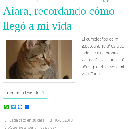
Aiara, recordando cómo
llegó a mi vida
El cumpleaños de mi
gata Aiara, 10 años a su
lado. Se dice pronto
¿verdad?. Hace unos 10
años que ella llegó a mi
vida. Todo…
Continua leyendo
W
T
F
h
e
a
a
l
c
t
e
e
Cada gato en su casa
16/04/2018
s
g
b
¿Qué me enseñan los gatos?