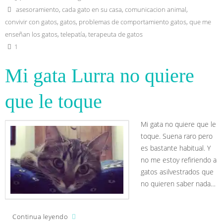
A
r
o
p
a
o
asesoramiento
,
cada gato en su casa
,
comunicacion animal
,
p
m
k
convivir con gatos
,
gatos
,
problemas de comportamiento gatos
,
que me
enseñan los gatos
,
telepatía
,
terapeuta de gatos
1
Mi gata Lurra no quiere
que le toque
Mi gata no quiere que le
toque. Suena raro pero
es bastante habitual. Y
no me estoy refiriendo a
gatos asilvestrados que
no quieren saber nada…
Continua leyendo