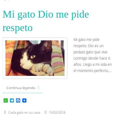
Mi gato Dio me pide
respeto
Mi gato me pide
respeto. Dio es un
pedazo gato que vive
conmigo desde hace 6
años. Llego a mi vida en
el momento perfecto,…
Continua leyendo
W
T
F
h
e
a
a
l
c
t
e
e
Cada gato en su casa
15/02/2018