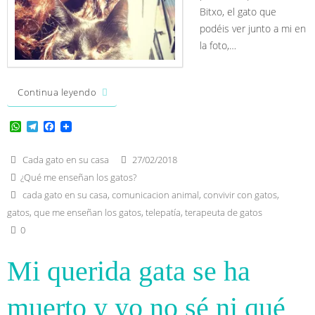
Bitxo, el gato que
podéis ver junto a mi en
la foto,…
Continua leyendo
W
T
F
h
e
a
a
l
c
t
e
e
Cada gato en su casa
27/02/2018
s
g
b
¿Qué me enseñan los gatos?
A
r
o
p
a
o
cada gato en su casa
,
comunicacion animal
,
convivir con gatos
,
p
m
k
gatos
,
que me enseñan los gatos
,
telepatía
,
terapeuta de gatos
0
Mi querida gata se ha
muerto y yo no sé ni qué