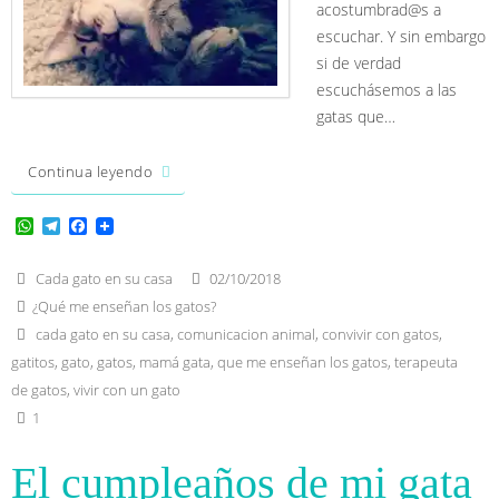
acostumbrad@s a
escuchar. Y sin embargo
si de verdad
escuchásemos a las
gatas que…
Continua leyendo
W
T
F
h
e
a
a
l
c
t
e
e
Cada gato en su casa
02/10/2018
s
g
b
¿Qué me enseñan los gatos?
A
r
o
p
a
o
cada gato en su casa
,
comunicacion animal
,
convivir con gatos
,
p
m
k
gatitos
,
gato
,
gatos
,
mamá gata
,
que me enseñan los gatos
,
terapeuta
de gatos
,
vivir con un gato
1
El cumpleaños de mi gata