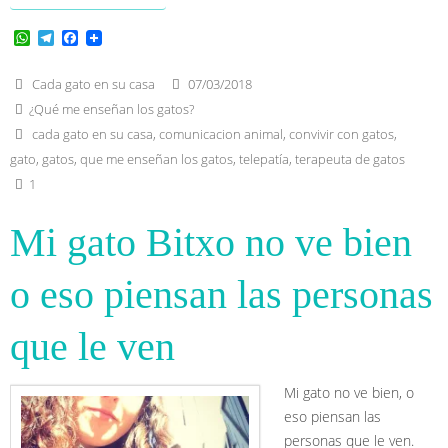
W
T
F
h
e
a
a
l
c
t
e
e
Cada gato en su casa
07/03/2018
s
g
b
¿Qué me enseñan los gatos?
A
r
o
p
a
o
cada gato en su casa
,
comunicacion animal
,
convivir con gatos
,
p
m
k
gato
,
gatos
,
que me enseñan los gatos
,
telepatía
,
terapeuta de gatos
1
Mi gato Bitxo no ve bien
o eso piensan las personas
que le ven
Mi gato no ve bien, o
eso piensan las
personas que le ven.