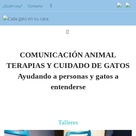
Saltar
Búsqueda
¿Quién soy?
Contacto
Buscar
al
para:
contenido
COMUNICACIÓN ANIMAL
TERAPIAS Y CUIDADO DE GATOS
Ayudando a personas y gatos a
entenderse
Talleres