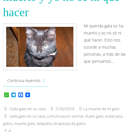
hacer
Mi querida gata se ha
muerto y yo no sé ni
qué hacer. Esto nos
sucede a muchas
personas, a más de las
que pensamos.…
Continua leyendo
W
T
F
h
e
a
a
l
c
t
e
e
Cada gato en su casa
21/02/2018
La muerte de mi gato
s
g
b
cada gato en su casa
,
comunicacion animal
,
duelo gato
,
eutanasia
,
A
r
o
p
a
o
gatos
,
muerte gato
,
telepatía
,
terapeuta de gatos
p
m
k
4