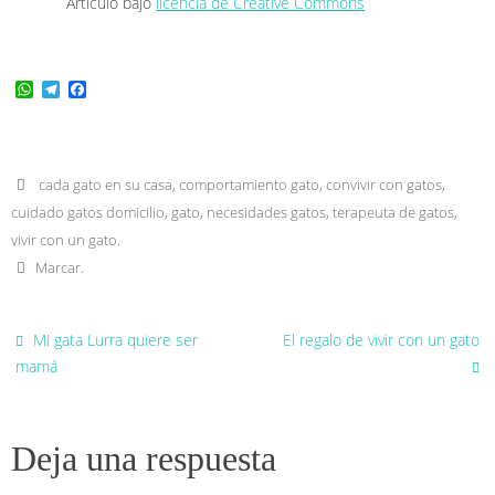
Artículo bajo
licencia de Creative Commons
W
T
F
h
e
a
a
l
c
t
e
e
s
g
b
A
r
o
cada gato en su casa
,
comportamiento gato
,
convivir con gatos
,
p
a
o
p
m
k
cuidado gatos domicilio
,
gato
,
necesidades gatos
,
terapeuta de gatos
,
vivir con un gato
.
Marcar
.
Mi gata Lurra quiere ser
El regalo de vivir con un gato
mamá
Deja una respuesta