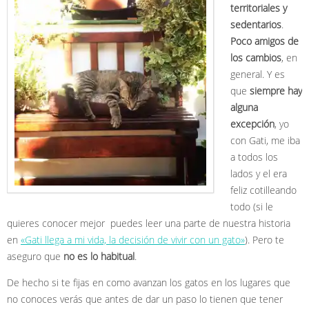
territoriales y
sedentarios
.
Poco amigos de
los cambios
, en
general. Y es
que
siempre hay
alguna
excepción
, yo
con Gati, me iba
a todos los
lados y el era
feliz cotilleando
todo (si le
quieres conocer mejor puedes leer una parte de nuestra historia
en
«Gati llega a mi vida, la decisión de vivir con un gato»
). Pero te
aseguro que
no es lo habitual
.
De hecho si te fijas en como avanzan los gatos en los lugares que
no conoces verás que antes de dar un paso lo tienen que tener