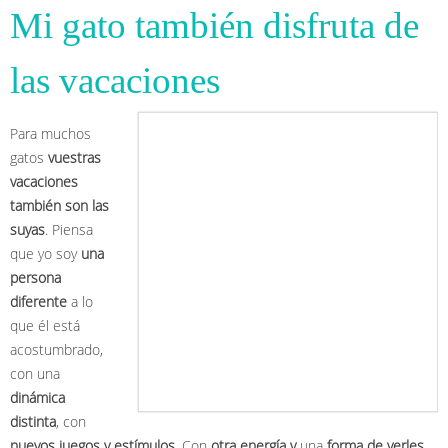
Mi gato también disfruta de
las vacaciones
Para muchos
gatos
vuestras
vacaciones
también son las
suyas
. Piensa
que yo soy
una
persona
diferente
a lo
que él está
acostumbrado,
con una
dinámica
distinta
, con
nuevos juegos y estímulos
. Con
otra energía y
una
forma de verles