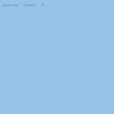
Saltar
Búsqueda
¿Quién soy?
Contacto
Buscar
al
para:
contenido