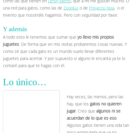
como las que tienen en
Leroy Merlin
, que a mi me gustan mucho. O
una red para gatos, como las de
Zooplus
o de
Proyecto Noa
, o el
invento que nosotr@s hagamos. Pero con seguridad por favor.
Y además
A todo esto le tenemos que sumar que
yo llevo mis propios
juguetes
. De forma que en mis visitas probaremos cosas nuevas. Y
como sé que cada gato es un mundo suelo llevar diferentes
juguetes para acertar. Y por supuesto si alguno le encanta ya te lo
contaré para que te hagas con él.
Lo único…
Hay veces, las menos, pero las
hay, que los
gatos no quieren
jugar
. Creo que
algunos ni se
acuerdan de lo que es eso
.
Algunos gatos tienen una vida tan
poco estimulada que ya no